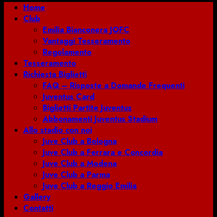
Menu
Home
principale
Club
Emilia Bianconera JOFC
Vantaggi Tesseramento
Regolamento
Tesseramento
Richiesta Biglietti
FAQ – Risposte a Domande Frequenti
Juventus Card
Biglietti Partite Juventus
Abbonamenti Juventus Stadium
Allo stadio con noi
Juve Club a Bologna
Juve Club a Ferrara e Concordia
Juve Club a Modena
Juve Club a Parma
Juve Club a Reggio Emilia
Gallery
Contatti