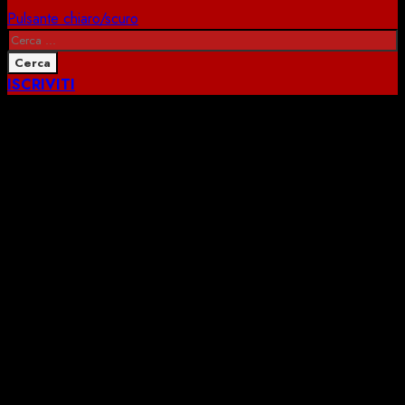
Pulsante chiaro/scuro
Ricerca
per:
ISCRIVITI