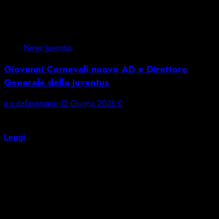
News Juventus
Giovanni Carnevali nuovo AD e Direttore
Generale della Juventus
a.s.dellaversano
12 Giugno 2026
0
Il Consiglio di Amministrazione della Juventus ha nominato
Giovanni...
Leggi