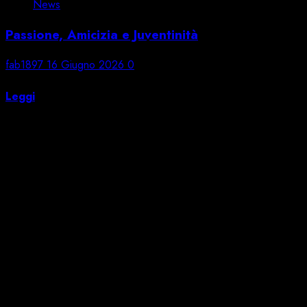
News
Passione, Amicizia e Juventinità
fab1897
16 Giugno 2026
0
Sedici anni di noi. Sedici anni di Emilia Bianconera.
Leggi