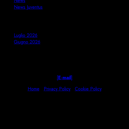
News
News Juventus
Stagioni
Luglio 2026
Giugno 2026
Copyright © Emilia Bianconera JOFC
All rights reserved
Created by TheMartins
[
E-mail
]
Home
|
Privacy Policy
|
Cookie Policy