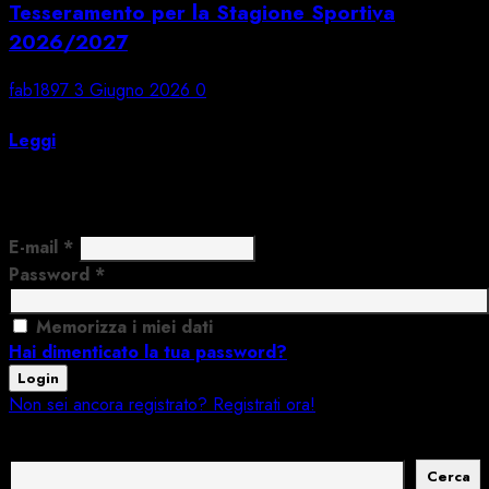
Tesseramento per la Stagione Sportiva
2026/2027
fab1897
3 Giugno 2026
0
Apriamo ufficialmente la nuova stagione!
Leggi
Login
E-mail
*
Password
*
Memorizza i miei dati
Hai dimenticato la tua password?
Login
Non sei ancora registrato? Registrati ora!
Cerca
Cerca